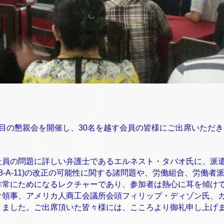
目の懇親会を開催し、30名を越す会員の皆様にご出席いただ
社員の問題に詳しい弁護士であるエルネスト・タバオ氏に、派
Order No. 18-A-11)の改正の可能性に関する諸問題や、労働組合
非常にためになるレクチャーであり、参加者は熱心に耳を傾け
オ領事、アメリカ人商工会議所会頭フィリップ・ディゾン氏、
きました。ご出席頂いた皆々様には、こころより御礼申し上げ