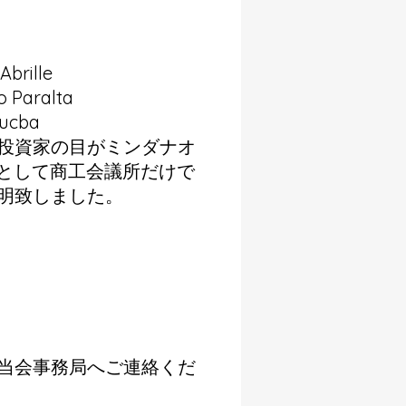
rille
Paralta
ucba
投資家の目がミンダナオ
FC) として商工会議所だけで
明致しました。
当会事務局
へご連絡くだ