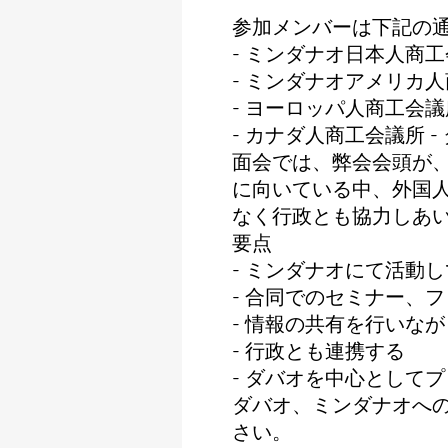
参加メンバーは下記の
- ミンダナオ日本人商工会議
- ミンダナオアメリカ人商工会議所
- ヨーロッパ人商工会議所 - ダ
- カナダ人商工会議所 - ダバオ
面会では、弊会会頭が
に向いている中、外国人商工会
なく行政とも協力しあ
要点
- ミンダナオにて活動
- 合同でのセミナー、
- 情報の共有を行いな
- 行政とも連携する
- ダバオを中心として
ダバオ、ミンダナオへ
さい。