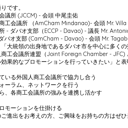
通りです。
所 (JCCM) - 会頭 中尾圭佑
 （AmCham Mindanao)- 会頭 Mr. Villa Ab
バオ支部（ECCP - Davao) - 議長 Mr. Antonio 
支部 (CamCham - Davao) - 会頭 Mr. Tagab
、「大統領の出身地であるダバオ市を中心に多くの
議所連盟（Joint Foreign Chamber - J
い効果的なプロモーションを行っていきたい」と表
している外国人商工会議所で協力し合う
フォーラム、ネットワークを行う
がら、各商工会議所の強みを連携し活かす
プロモーションを仕掛ける
のご進出をお考えの方、ご興味をお持ちの方はぜひ