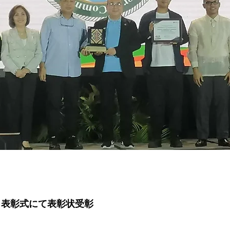
日表彰式にて表彰状受彰