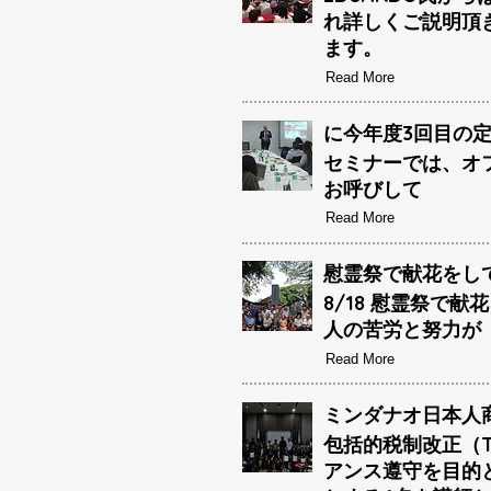
れ詳しくご説明頂
ます。
Read More
に今年度3回目の定
セミナーでは、オフ
お呼びして
Read More
慰霊祭で献花をして参
8/18 慰霊祭で
人の苦労と努力が
Read More
ミンダナオ日本人商
包括的税制改正（T
アンス遵守を目的とし