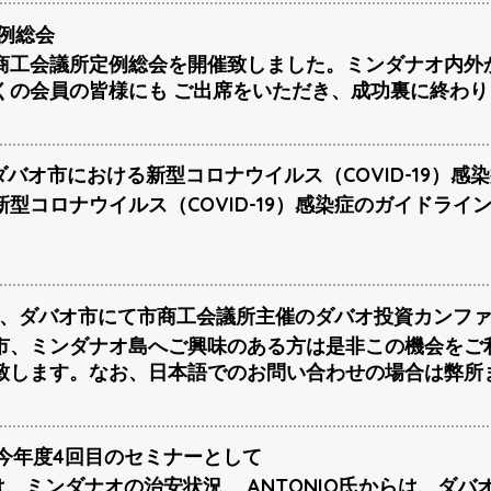
定例総会
商工会議所定例総会を開催致しました。ミンダナオ内外
くの会員の皆様にも ご出席をいただき、成功裏に終わり
日、ダバオ市における新型コロナウイルス（COVID-19）
型コロナウイルス（COVID-19）感染症のガイドラ
~21日、ダバオ市にて市商工会議所主催のダバオ投資カン
市、ミンダナオ島へご興味のある方は是非この機会をご
致します。なお、日本語でのお問い合わせの場合は弊所
日に今年度4回目のセミナーとして
らは、ミンダナオの治安状況、 ANTONIO氏からは、ダ