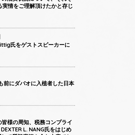
る実情をご理解頂けたかと存じ
日
ittig氏をゲストスピーカーに
上も前にダバオに入植者した日本
員の皆様の周知、税務コンプライ
XTER L. NANG氏をはじめ