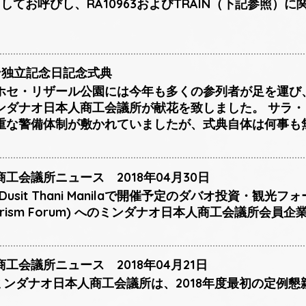
してお呼びし、RA10963およびTRAIN（下記参照）
ン独立記念日記念式典
ホセ・リザール公園には今年も多くの参列者が足を運び
ンダナオ日本人商工会議所が献花を致しました。 サラ
重な警備体制が敷かれていましたが、式典自体は何事も
工会議所ニュース 2018年04月30日
Dusit Thani Manilaで開催予定のダバオ投資・観光フォーラ
& Tourism Forum) へのミンダナオ日本人商工会議所
工会議所ニュース 2018年04月21日
日、ミンダナオ日本人商工会議所は、2018年度最初の定