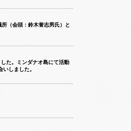
商議所（会頭：鈴木誉志男氏）と
ました。ミンダナオ島にて活動
会いしました。