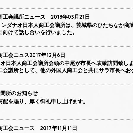
工会議所ニュース 2018年03月21日
日、ミンダナオ日本人商工会議所は、茨城県のひたちなか
に向けて話し合いを行いました。
工会ニュス2017年12月6日
ダナオ日本人商工会議所会頭の中尾が市長へ表敬訪問致し
工会議所として、他の外国人商工会と共にサラ市長へお
時閉所のお知らせ
高配を賜り、厚く御礼申し上げます。
会ニュース 2017年11月11日