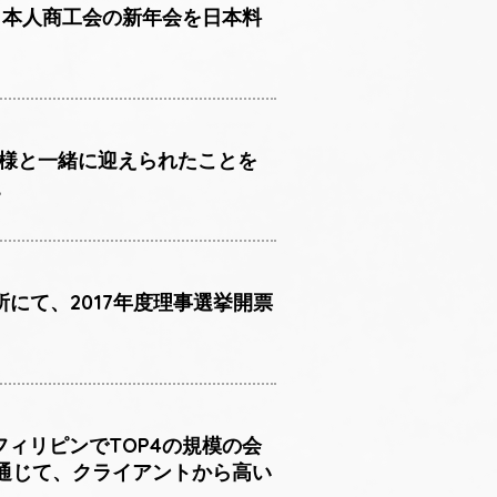
オ日本人商工会の新年会を日本料
皆様と一緒に迎えられたことを
。
所にて、2017年度理事選挙開票
フィリピンでTOP4の規模の会
通じて、クライアントから高い