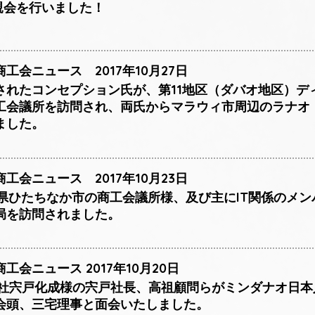
懇親会を行いました！
工会ニュース 2017年10月27日
されたコンセプション氏が、第11地区（ダバオ地区）デ
工会議所を訪問され、両氏からマラウィ市周辺のラナオ
ました。
工会ニュース 2017年10月23日
城県ひたちなか市の商工会議所様、及び主にIT関係のメ
局を訪問されました。
会ニュース 2017年10月20日
式会社宍戸化成様の宍戸社長、高祖顧問らがミンダナオ日
会頭、三宅理事と面会いたしました。