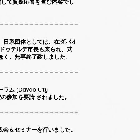
に関して質疑応答を含む内容でし
、日系団体としては、在ダバオ
・ドゥテルテ市長も来られ、式
無く、無事終了致しました。
ム (Davao City
会員企業の参加を要請 されました。
例懇親会＆セミナーを行いました。