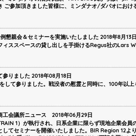
き ご参加頂きました皆様に、ミンダナオ/ダバオにおけ
例懇親会＆セミナーを実施いたしました 2018年8月13
ィススペースの貸し出しを手掛けるRegus社のLars W
りました 2018年08月18日
献花をして参りました。戦没者の慰霊と同時に、100年以
工会議所ニュース 2018年06月29日
RAIN 1）が執行され、日系企業に限らず現地企業会
てセミナーを開催いたしました。BIR Region 12よりDE