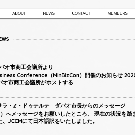
ABOUT
NEWS
CONTACT
MEMBERS
EWS
 ダバオ市商工会議所より
o Business Conference（MinBizCon）開催のお知ら
バオ市商工会議所がホストする
日 サラ・Z・ドゥテルテ ダバオ市長からのメッセージ
員用）へメッセージをお願いしたところ、 現在の状況を
た、JCCMにて日本語訳をいたしました。