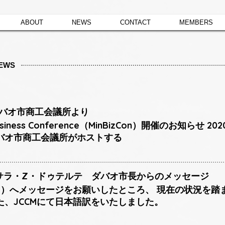
ABOUT
NEWS
CONTACT
MEMBERS
EWS
 ダバオ市商工会議所より
o Business Conference（MinBizCon）開催のお知ら
バオ市商工会議所がホストする
日 サラ・Z・ドゥテルテ ダバオ市長からのメッセージ
員用）へメッセージをお願いしたところ、 現在の状況を
た、JCCMにて日本語訳をいたしました。