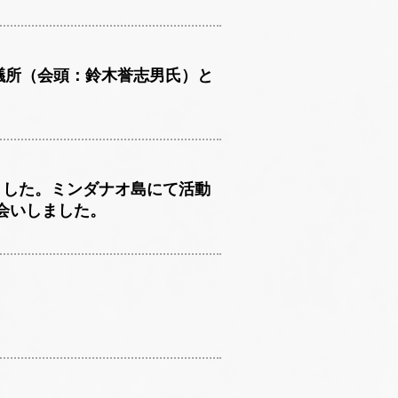
商議所（会頭：鈴木誉志男氏）と
ました。ミンダナオ島にて活動
会いしました。