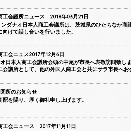
工会議所ニュース 2018年03月21日
日、ミンダナオ日本人商工会議所は、茨城県のひたちなか
に向けて話し合いを行いました。
工会ニュス2017年12月6日
ダナオ日本人商工会議所会頭の中尾が市長へ表敬訪問致し
工会議所として、他の外国人商工会と共にサラ市長へお
時閉所のお知らせ
高配を賜り、厚く御礼申し上げます。
会ニュース 2017年11月11日