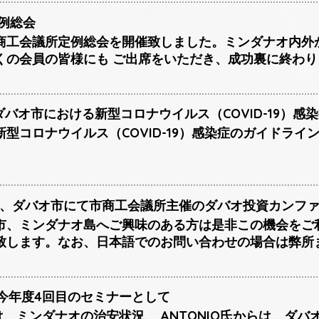
定例総会
商工会議所定例総会を開催致しました。ミンダナオ内外
くの会員の皆様にも ご出席をいただき、成功裏に終わり
日、ダバオ市における新型コロナウイルス（COVID-19）
型コロナウイルス（COVID-19）感染症のガイドラ
~21日、ダバオ市にて市商工会議所主催のダバオ投資カン
市、ミンダナオ島へご興味のある方は是非この機会をご
致します。なお、日本語でのお問い合わせの場合は弊所
日に今年度4回目のセミナーとして
らは、ミンダナオの治安状況、 ANTONIO氏からは、ダ