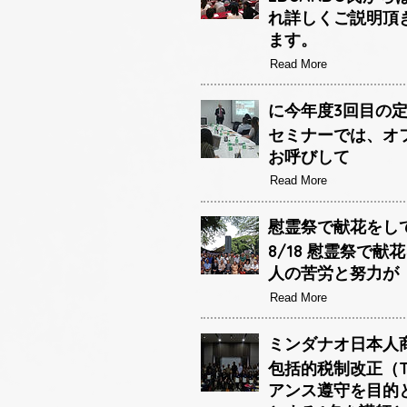
れ詳しくご説明頂
ます。
Read More
に今年度3回目の定
セミナーでは、オフ
お呼びして
Read More
慰霊祭で献花をして参
8/18 慰霊祭で
人の苦労と努力が
Read More
ミンダナオ日本人商
包括的税制改正（T
アンス遵守を目的とし