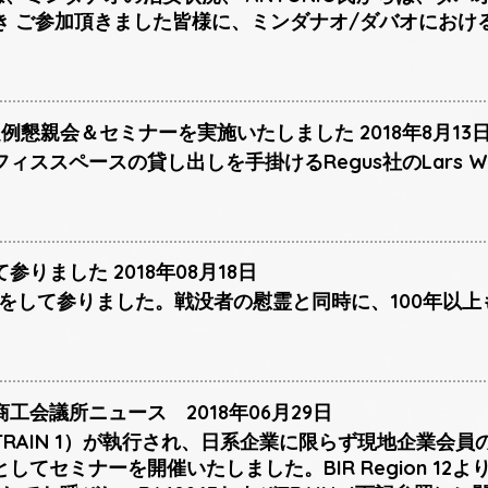
き ご参加頂きました皆様に、ミンダナオ/ダバオにおけ
例懇親会＆セミナーを実施いたしました 2018年8月13
ィススペースの貸し出しを手掛けるRegus社のLars W
りました 2018年08月18日
献花をして参りました。戦没者の慰霊と同時に、100年以
工会議所ニュース 2018年06月29日
RAIN 1）が執行され、日系企業に限らず現地企業会
てセミナーを開催いたしました。BIR Region 12よりDE