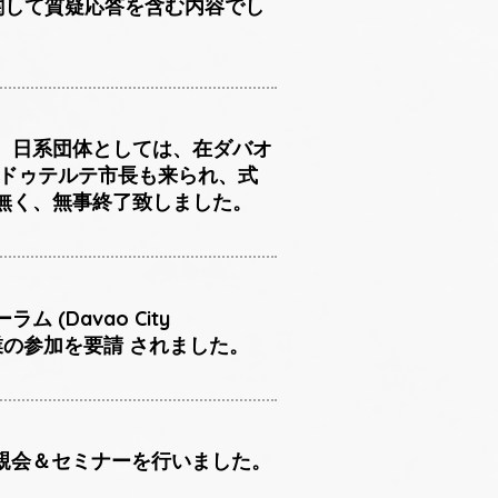
に関して質疑応答を含む内容でし
、日系団体としては、在ダバオ
・ドゥテルテ市長も来られ、式
無く、無事終了致しました。
ム (Davao City
会員企業の参加を要請 されました。
例懇親会＆セミナーを行いました。