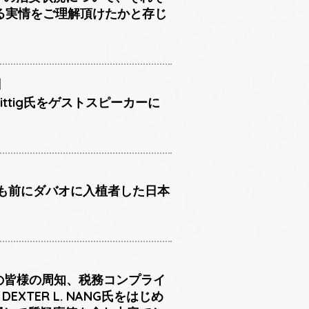
る実情をご理解頂けたかと存じ
日
ittig氏をゲストスピーカーに
上も前にダバオに入植者した日本
員の皆様の周知、税務コンプライ
XTER L. NANG氏をはじめ