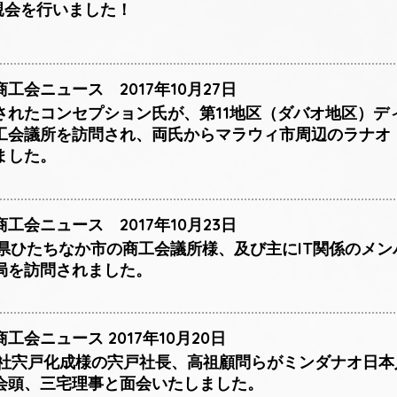
懇親会を行いました！
工会ニュース 2017年10月27日
されたコンセプション氏が、第11地区（ダバオ地区）デ
工会議所を訪問され、両氏からマラウィ市周辺のラナオ
ました。
工会ニュース 2017年10月23日
城県ひたちなか市の商工会議所様、及び主にIT関係のメ
局を訪問されました。
会ニュース 2017年10月20日
式会社宍戸化成様の宍戸社長、高祖顧問らがミンダナオ日
会頭、三宅理事と面会いたしました。