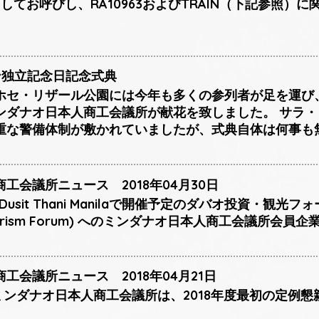
してお呼びし、RA10963およびTRAIN（下記参照）
ン独立記念日記念式典
ホセ・リザール公園には今年も多くの参列者が足を運び
ンダナオ日本人商工会議所が献花を致しました。 サラ
重な警備体制が敷かれていましたが、式典自体は何事も
工会議所ニュース 2018年04月30日
Dusit Thani Manilaで開催予定のダバオ投資・観光フォーラ
& Tourism Forum) へのミンダナオ日本人商工会議所
工会議所ニュース 2018年04月21日
日、ミンダナオ日本人商工会議所は、2018年度最初の定