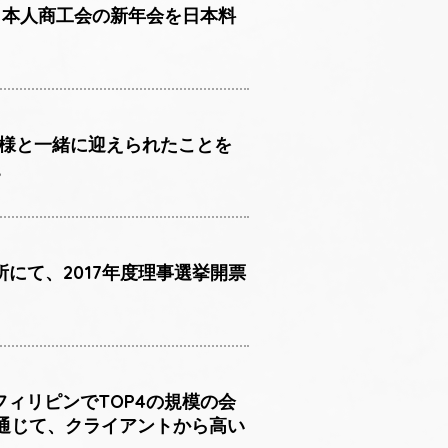
オ日本人商工会の新年会を日本料
皆様と一緒に迎えられたことを
。
所にて、2017年度理事選挙開票
フィリピンでTOP4の規模の会
通じて、クライアントから高い