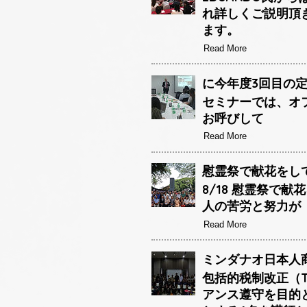
れ詳しくご説明頂
ます。
Read More
に今年度3回目の定
セミナーでは、オフ
お呼びして
Read More
慰霊祭で献花をして参
8/18 慰霊祭で
人の苦労と努力が
Read More
ミンダナオ日本人商
包括的税制改正（T
アンス遵守を目的とし