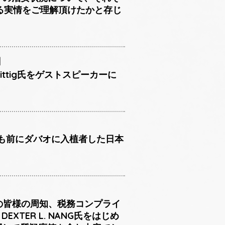
る実情をご理解頂けたかと存じ
日
ittig氏をゲストスピーカーに
上も前にダバオに入植者した日本
員の皆様の周知、税務コンプライ
XTER L. NANG氏をはじめ