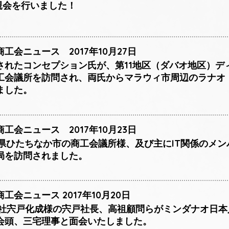
懇親会を行いました！
工会ニュース 2017年10月27日
されたコンセプション氏が、第11地区（ダバオ地区）デ
工会議所を訪問され、両氏からマラウィ市周辺のラナオ
ました。
工会ニュース 2017年10月23日
城県ひたちなか市の商工会議所様、及び主にIT関係のメ
局を訪問されました。
会ニュース 2017年10月20日
式会社宍戸化成様の宍戸社長、高祖顧問らがミンダナオ日
会頭、三宅理事と面会いたしました。