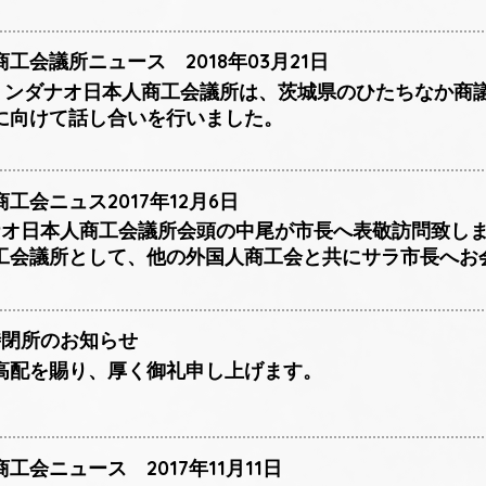
工会議所ニュース 2018年03月21日
日、ミンダナオ日本人商工会議所は、茨城県のひたちなか
に向けて話し合いを行いました。
工会ニュス2017年12月6日
ダナオ日本人商工会議所会頭の中尾が市長へ表敬訪問致し
工会議所として、他の外国人商工会と共にサラ市長へお
時閉所のお知らせ
高配を賜り、厚く御礼申し上げます。
会ニュース 2017年11月11日