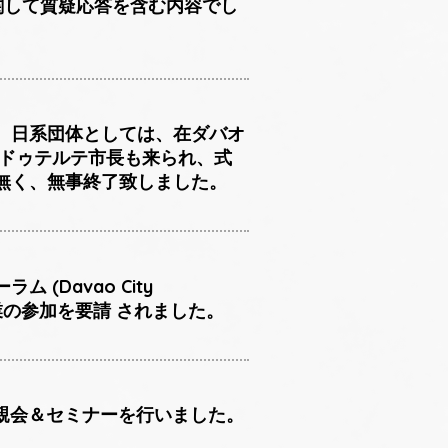
に関して質疑応答を含む内容でし
、日系団体としては、在ダバオ
・ドゥテルテ市長も来られ、式
無く、無事終了致しました。
ム (Davao City
会員企業の参加を要請 されました。
例懇親会＆セミナーを行いました。