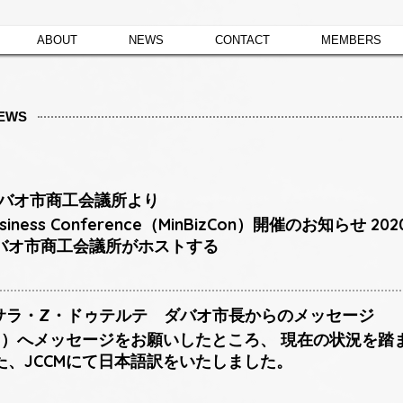
ABOUT
NEWS
CONTACT
MEMBERS
EWS
 ダバオ市商工会議所より
o Business Conference（MinBizCon）開催のお知ら
バオ市商工会議所がホストする
日 サラ・Z・ドゥテルテ ダバオ市長からのメッセージ
員用）へメッセージをお願いしたところ、 現在の状況を
た、JCCMにて日本語訳をいたしました。