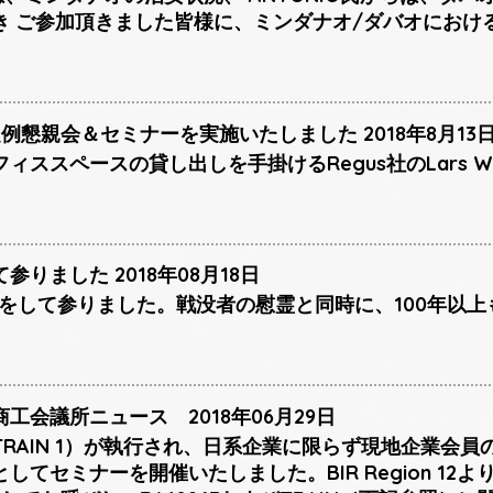
き ご参加頂きました皆様に、ミンダナオ/ダバオにおけ
例懇親会＆セミナーを実施いたしました 2018年8月13
ィススペースの貸し出しを手掛けるRegus社のLars W
りました 2018年08月18日
献花をして参りました。戦没者の慰霊と同時に、100年以
工会議所ニュース 2018年06月29日
RAIN 1）が執行され、日系企業に限らず現地企業会
てセミナーを開催いたしました。BIR Region 12よりDE