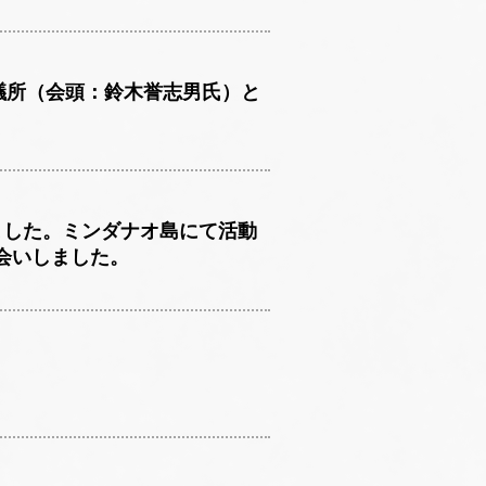
商議所（会頭：鈴木誉志男氏）と
ました。ミンダナオ島にて活動
会いしました。