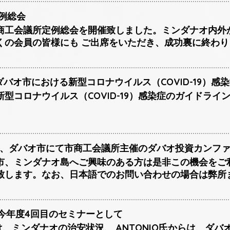
定例総会
商工会議所定例総会を開催致しました。ミンダナオ内外
くの会員の皆様にも ご出席をいただき、成功裏に終わり
日、ダバオ市における新型コロナウイルス（COVID-19）
型コロナウイルス（COVID-19）感染症のガイドラ
~21日、ダバオ市にて市商工会議所主催のダバオ投資カン
市、ミンダナオ島へご興味のある方は是非この機会をご
致します。なお、日本語でのお問い合わせの場合は弊所
日に今年度4回目のセミナーとして
らは、ミンダナオの治安状況、 ANTONIO氏からは、ダ