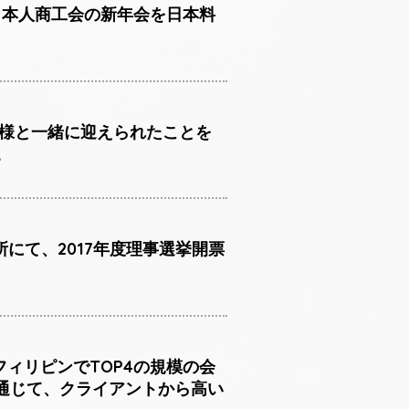
オ日本人商工会の新年会を日本料
皆様と一緒に迎えられたことを
。
所にて、2017年度理事選挙開票
フィリピンでTOP4の規模の会
通じて、クライアントから高い