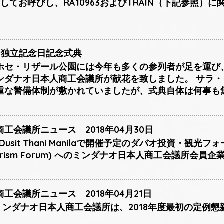
してお呼びし、RA10963およびTRAIN（下記参照）
ン独立記念日記念式典
ホセ・リザール公園には今年も多くの参列者が足を運び
ンダナオ日本人商工会議所が献花を致しました。 サラ
重な警備体制が敷かれていましたが、式典自体は何事も
工会議所ニュース 2018年04月30日
Dusit Thani Manilaで開催予定のダバオ投資・観光フォーラ
& Tourism Forum) へのミンダナオ日本人商工会議所
工会議所ニュース 2018年04月21日
日、ミンダナオ日本人商工会議所は、2018年度最初の定